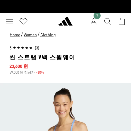
1
/
/
Home
Women
Clothing
5
(3)
씬 스트랩 V백 스윔웨어
세일 가격
23,600 원
59,000 원 정상가
-60%
할인