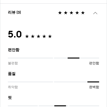
리뷰 (3)
5.0
편안함
불편함
편안함
품질
취약함
완벽함
핏