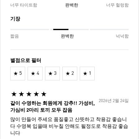
너무 타이트함
완벽한
너무 헐렁함
기장
짧음
완벽한
넉넉함
별점으로 필터
5
4
3
2
1
2026년 2월 24일
같이 수영하는 회원에게 강추!! 가성비,
가심비 2마리 토끼 모두 잡음
많이 만들어 주세요 품질좋고 산뜻하고 착용감 좋습니
다 수영복 입을때 비누칠 안해도 될정도로 착용감 좋습
니다