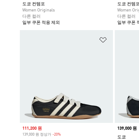
도쿄 컨템포
도쿄 컨템
Women Originals
Women Orig
다른 컬러
다른 컬러
일부 쿠폰 적용 제외
일부 쿠폰 
위시리스트 
Sale price
111,200 원
Price
139,000 원
139,000 원 정상가
-20%
Discount
도쿄