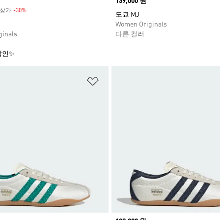
Price
139,000 원
 정상가
-30%
Discount
도쿄 MJ
Women Originals
inals
다른 컬러
할인✨
담기
위시리스트 담기