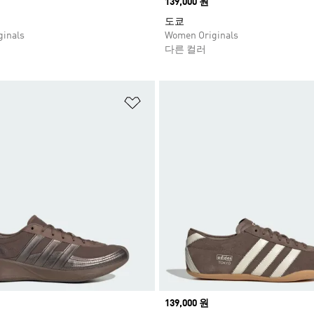
Price
139,000 원
도쿄
inals
Women Originals
다른 컬러
담기
위시리스트 담기
Price
139,000 원