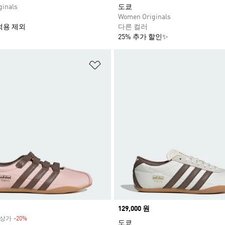
inals
도쿄
Women Originals
적용 제외
다른 컬러
25% 추가 할인✨
담기
위시리스트 담기
Price
129,000 원
 정상가
-20%
Discount
도쿄