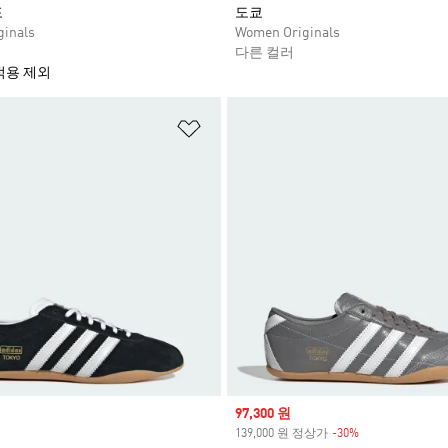
포
도쿄
inals
Women Originals
다른 컬러
적용 제외
담기
위시리스트 담기
Sale price
97,300 원
139,000 원 정상가
-30%
Discount