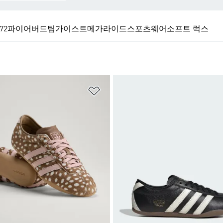
72
파이어버드
팀가이스트
메가라이드
스포츠웨어
소프트 럭스
담기
위시리스트 담기