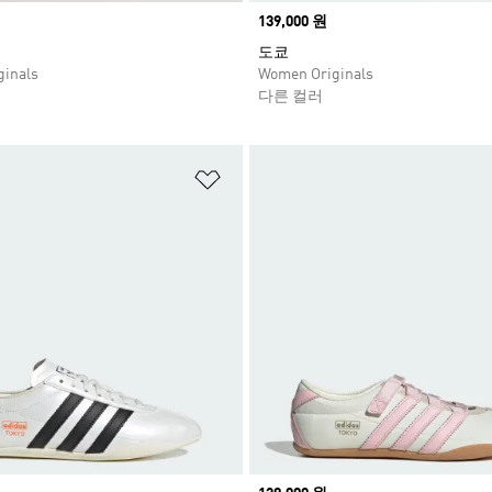
Price
139,000 원
도쿄
inals
Women Originals
다른 컬러
담기
위시리스트 담기