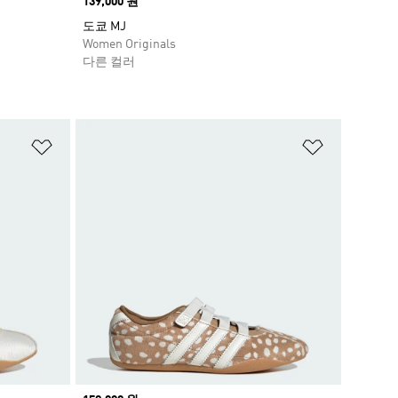
Price
139,000 원
도쿄 MJ
Women Originals
다른 컬러
위시리스트 담기
위시리스트