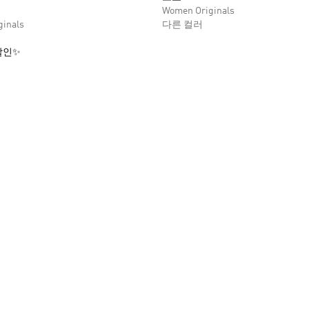
Women Originals
inals
다른 컬러
할인✨
담기