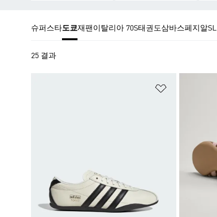
슈퍼스타
도쿄
재팬
이탈리아 70S
태권도
삼바
스페지알
SL
25 결과
위시리스트 