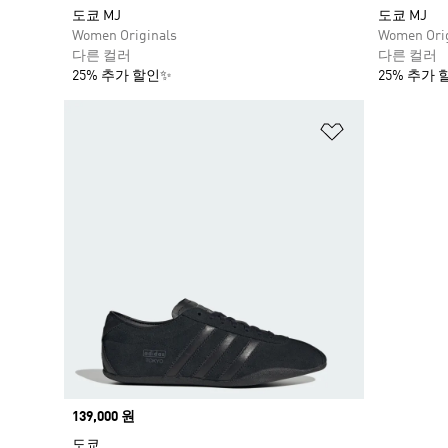
도쿄 MJ
도쿄 MJ
Women Originals
Women Orig
다른 컬러
다른 컬러
25% 추가 할인✨
25% 추가 
위시리스트 
Price
139,000 원
도쿄