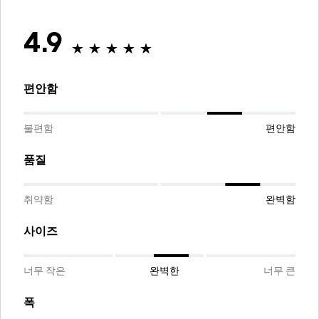
4.9
편안함
불편함
편안함
품질
취약함
완벽함
사이즈
너무 작은
완벽한
너무 큰
폭