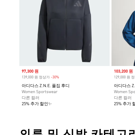
Sale price
97,300 원
Sale price
103,200 원
139,000 원 정상가
-30%
Discount
129,000 원
아디다스 Z.N.E. 풀집 후디
아디다스 Z.N
Women Sportswear
Women Spo
다른 컬러
다른 컬러
25% 추가 할인✨
25% 추가 
의류 및 신발 카테고