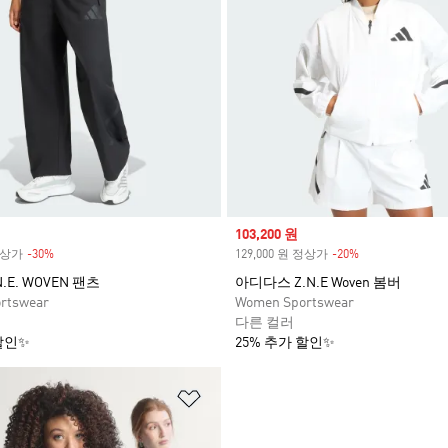
Sale price
103,200 원
 정상가
-30%
Discount
129,000 원 정상가
-20%
Discount
N.E. WOVEN 팬츠
아디다스 Z.N.E Woven 봄버
rtswear
Women Sportswear
다른 컬러
할인✨
25% 추가 할인✨
담기
위시리스트 담기