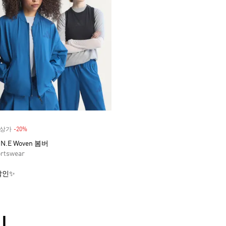
 정상가
-20%
Discount
.E Woven 봄버
rtswear
할인✨
리