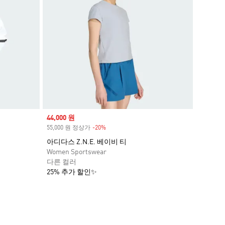
Sale price
44,000 원
55,000 원 정상가
-20%
Discount
아디다스 Z.N.E. 베이비 티
Women Sportswear
다른 컬러
25% 추가 할인✨