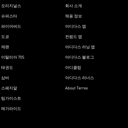
오리지널스
회사 소개
슈퍼스타
채용 정보
파이어버드
아디다스 앱
도쿄
컨펌드 앱
재팬
아디다스 러닝 앱
이탈리아 70S
아디다스 블로그
태권도
아디클럽
삼바
아디다스 러너스
스페지알
About Terrex
팀가이스트
메가라이드