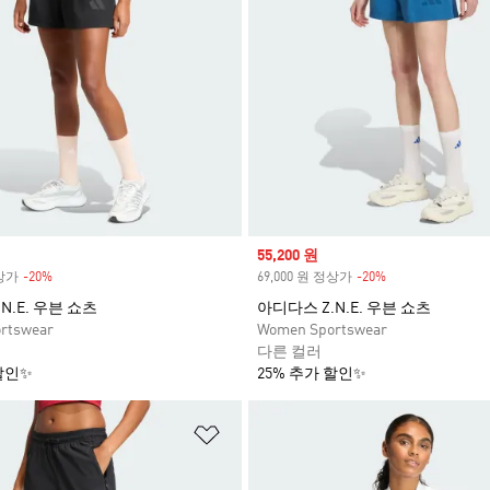
Sale price
55,200 원
정상가
-20%
Discount
69,000 원 정상가
-20%
Discount
N.E. 우븐 쇼츠
아디다스 Z.N.E. 우븐 쇼츠
rtswear
Women Sportswear
다른 컬러
할인✨
25% 추가 할인✨
담기
위시리스트 담기