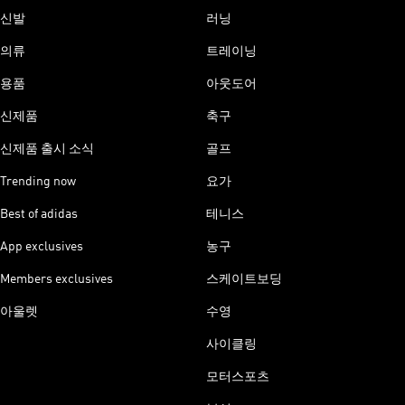
신발
러닝
의류
트레이닝
용품
아웃도어
신제품
축구
신제품 출시 소식
골프
Trending now
요가
Best of adidas
테니스
App exclusives
농구
Members exclusives
스케이트보딩
아울렛
수영
사이클링
모터스포츠