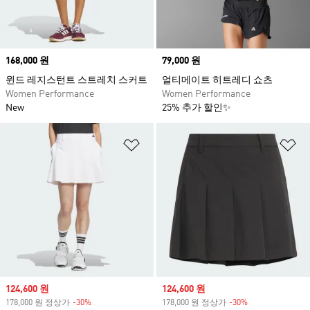
Price
168,000 원
Price
79,000 원
윈드 레지스턴트 스트레치 스커트
얼티메이트 히트레디 쇼츠
Women Performance
Women Performance
New
25% 추가 할인✨
위시리스트 담기
위
Sale price
124,600 원
Sale price
124,600 원
178,000 원 정상가
-30%
Discount
178,000 원 정상가
-30%
Discount