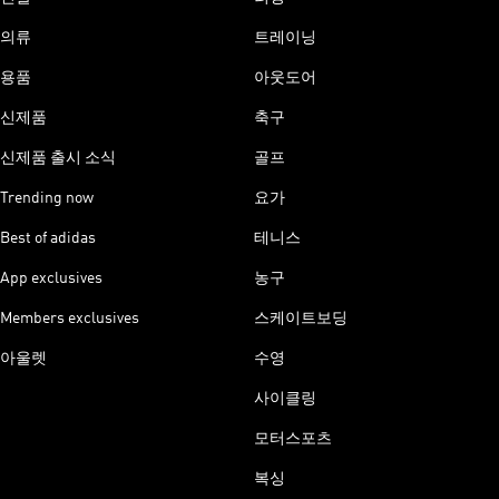
의류
트레이닝
용품
아웃도어
신제품
축구
신제품 출시 소식
골프
Trending now
요가
Best of adidas
테니스
App exclusives
농구
Members exclusives
스케이트보딩
아울렛
수영
사이클링
모터스포츠
복싱