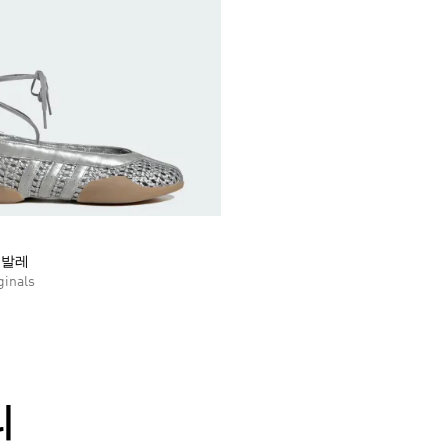
 발레
inals
리