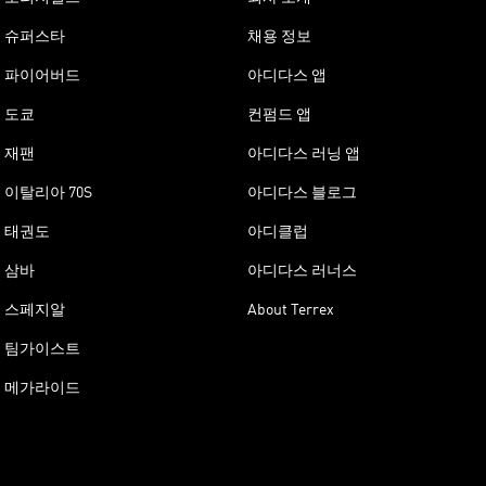
슈퍼스타
채용 정보
파이어버드
아디다스 앱
도쿄
컨펌드 앱
재팬
아디다스 러닝 앱
이탈리아 70S
아디다스 블로그
태권도
아디클럽
삼바
아디다스 러너스
스페지알
About Terrex
팀가이스트
메가라이드