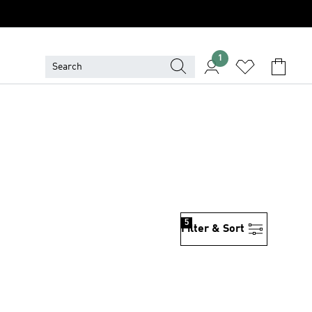
1
5
Filter & Sort