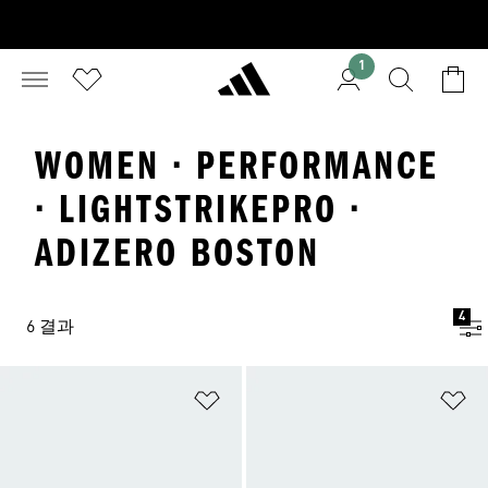
1
WOMEN · PERFORMANCE
· LIGHTSTRIKEPRO ·
ADIZERO BOSTON
4
6 결과
위시리스트 담기
위