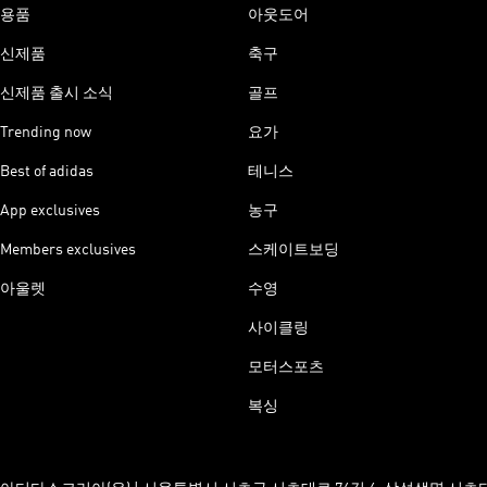
용품
아웃도어
신제품
축구
신제품 출시 소식
골프
Trending now
요가
Best of adidas
테니스
App exclusives
농구
Members exclusives
스케이트보딩
아울렛
수영
사이클링
모터스포츠
복싱