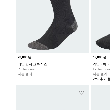
Price
23,000 원
Price
19,000 원
러닝 컴피 크루 삭스
러닝 x 아디
Performance
Performan
다른 컬러
다른 컬러
25% 추가 
위시리스트 