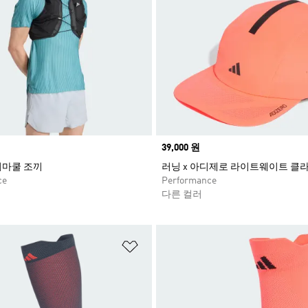
Price
39,000 원
이마쿨 조끼
러닝 x 아디제로 라이트웨이트 클
ce
Performance
다른 컬러
담기
위시리스트 담기