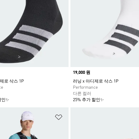
Price
19,000 원
제로 삭스 1P
러닝 x 아디제로 삭스 1P
ce
Performance
다른 컬러
할인✨
25% 추가 할인✨
담기
위시리스트 담기