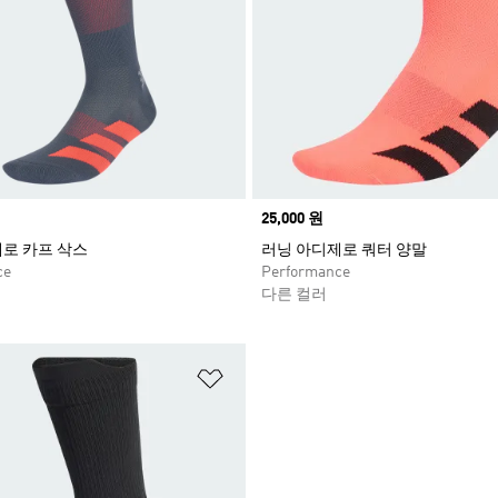
Price
25,000 원
로 카프 삭스
러닝 아디제로 쿼터 양말
ce
Performance
다른 컬러
담기
위시리스트 담기