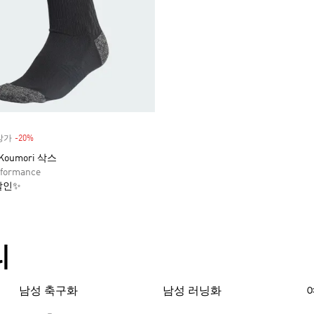
정상가
-20%
Discount
 Koumori 삭스
formance
할인✨
리
남성 축구화
남성 러닝화