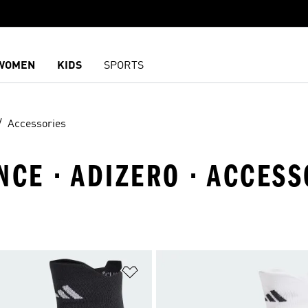
WOMEN
KIDS
SPORTS
Accessories
CE · ADIZERO · ACCESS
담기
위시리스트 담기