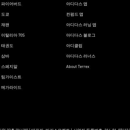
파이어버드
아디다스 앱
도쿄
컨펌드 앱
재팬
아디다스 러닝 앱
이탈리아 70S
아디다스 블로그
태권도
아디클럽
삼바
아디다스 러너스
스페지알
About Terrex
팀가이스트
메가라이드