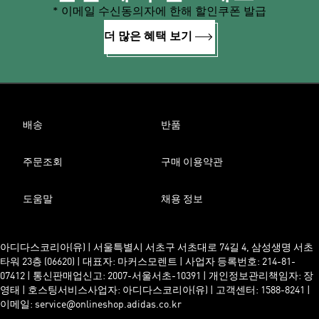
* 이메일 수신동의자에 한해 할인쿠폰 발급
더 많은 혜택 보기
배송
반품
주문조회
구매 이용약관
도움말
채용 정보
아디다스코리아(유) | 서울특별시 서초구 서초대로 74길 4, 삼성생명 서초
타워 23층 (06620) | 대표자: 마커스모렌트 | 사업자 등록번호: 214-81-
07412 | 통신판매업신고: 2007-서울서초-10391 | 개인정보관리책임자: 장
영태 | 호스팅서비스사업자: 아디다스코리아(유) | 고객센터: 1588-8241 |
이메일: service@onlineshop.adidas.co.kr