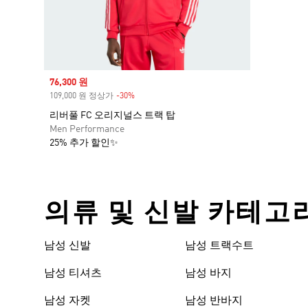
Sale price
76,300 원
109,000 원 정상가
-30%
Discount
리버풀 FC 오리지널스 트랙 탑
Men Performance
25% 추가 할인✨
의류 및 신발 카테고
남성 신발
남성 트랙수트
남성 티셔츠
남성 바지
남성 자켓
남성 반바지