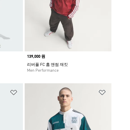
Price
139,000 원
리버풀 FC 홈 앤썸 재킷
Men Performance
위시리스트 담기
위시리스트