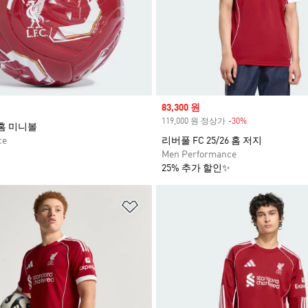
Sale price
83,300 원
119,000 원 정상가
-30%
Discount
 홈 미니볼
ce
리버풀 FC 25/26 홈 저지
Men Performance
25% 추가 할인✨
담기
위시리스트 담기