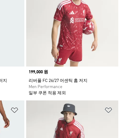
Price
199,000 원
 저지
리버풀 FC 26/27 어센틱 홈 저지
Men Performance
일부 쿠폰 적용 제외
위시리스트 담기
위시리스트