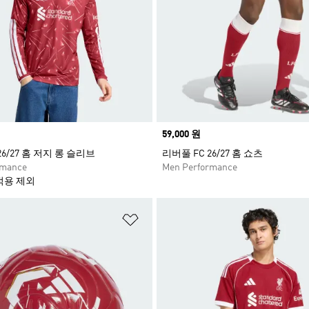
Price
59,000 원
26/27 홈 저지 롱 슬리브
리버풀 FC 26/27 홈 쇼츠
rmance
Men Performance
적용 제외
담기
위시리스트 담기