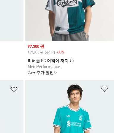
Sale price
97,300 원
139,000 원 정상가
-30%
Discount
리버풀 FC 어웨이 저지 95
Men Performance
25% 추가 할인✨
위시리스트 담기
위시리스트