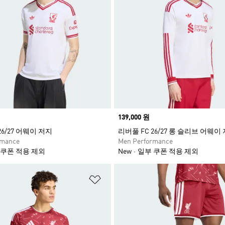
Price
139,000 원
26/27 어웨이 저지
리버풀 FC 26/27 롱 슬리브 어웨이
rmance
Men Performance
 쿠폰 적용 제외
New
일부 쿠폰 적용 제외
담기
위시리스트 담기