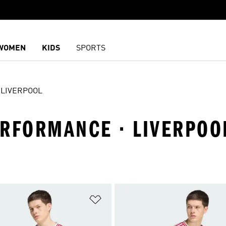
WOMEN
KIDS
SPORTS
LIVERPOOL
ERFORMANCE · LIVERPOO
담기
위시리스트 담기