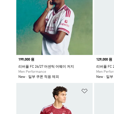
Price
199,000 원
Price
129,000 원
리버풀 FC 26/27 어센틱 어웨이 저지
리버풀 FC 
Men Performance
Men Perfo
New
일부 쿠폰 적용 제외
New
일부
위시리스트 