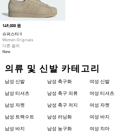
Price
149,000 원
슈퍼스타 II
Women Originals
다른 컬러
New
의류 및 신발 카테고리
남성 신발
남성 축구화
여성 신발
남성 티셔츠
남성 축구 의류
여성 티셔츠
남성 자켓
남성 축구 저지
여성 자켓
남성 트랙수트
남성 러닝화
여성 바지
남성 바지
남성 농구화
여성 치마