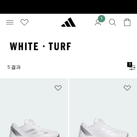
1
WHITE · TURF
3
5 결과
위시리스트 담기
위