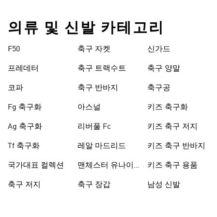
의류 및 신발 카테고리
F50
축구 자켓
신가드
프레데터
축구 트랙수트
축구 양말
코파
축구 반바지
축구공
Fg 축구화
아스널
키즈 축구화
Ag 축구화
리버풀 Fc
키즈 축구 저지
Tf 축구화
레알 마드리드
키즈 축구 반바지
국가대표 컬렉션
맨체스터 유나이
키즈 축구 용품
티드
축구 저지
축구 장갑
남성 신발