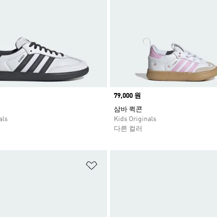
Price
79,000 원
삼바 퀵콘
als
Kids Originals
다른 컬러
담기
위시리스트 담기