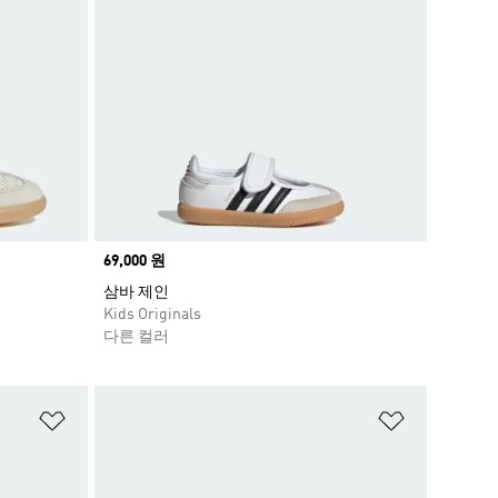
Price
69,000 원
삼바 제인
Kids Originals
다른 컬러
위시리스트 담기
위시리스트