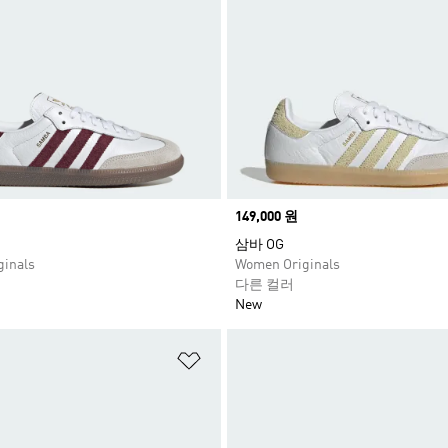
Price
149,000 원
삼바 OG
inals
Women Originals
다른 컬러
New
담기
위시리스트 담기