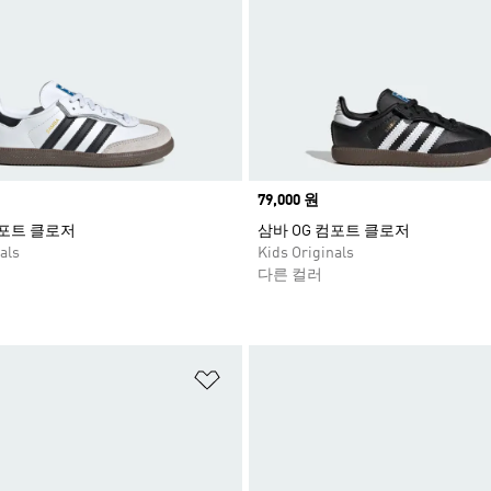
Price
79,000 원
컴포트 클로저
삼바 OG 컴포트 클로저
als
Kids Originals
다른 컬러
담기
위시리스트 담기