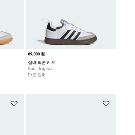
Price
89,000 원
삼바 퀵콘 키즈
Kids Originals
다른 컬러
위시리스트 담기
위시리스트