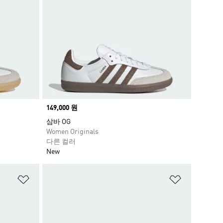
Price
149,000 원
삼바 OG
Women Originals
다른 컬러
New
위시리스트 담기
위시리스트