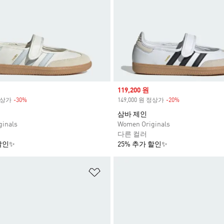
Sale price
119,200 원
 정상가
-30%
Discount
149,000 원 정상가
-20%
Discount
삼바 제인
inals
Women Originals
다른 컬러
할인✨
25% 추가 할인✨
담기
위시리스트 담기