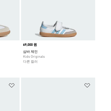
Price
69,000 원
삼바 제인
Kids Originals
다른 컬러
위시리스트 담기
위시리스트