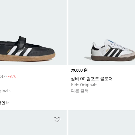
Price
79,000 원
 정상가
-20%
Discount
삼바 OG 컴포트 클로저
Kids Originals
inals
다른 컬러
할인✨
담기
위시리스트 담기