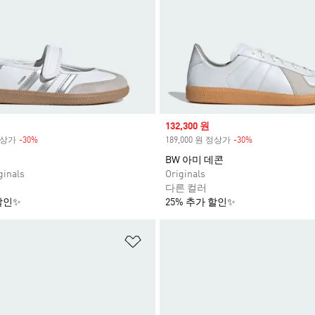
Sale price
132,300 원
 정상가
-30%
Discount
189,000 원 정상가
-30%
Discount
BW 아미 데콘
inals
Originals
다른 컬러
할인✨
25% 추가 할인✨
담기
위시리스트 담기