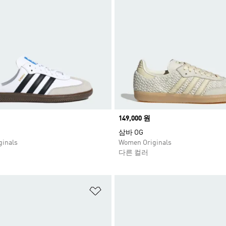
Price
149,000 원
삼바 OG
inals
Women Originals
다른 컬러
담기
위시리스트 담기