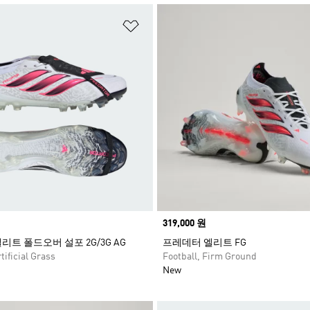
담기
위시리스트 담기
Price
319,000 원
리트 폴드오버 설포 2G/3G AG
프레데터 엘리트 FG
tificial Grass
Football, Firm Ground
New