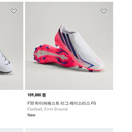
위시리스트 담기
위시리스트
Price
109,000 원
F50 하이퍼패스트 리그 레이스리스 FG
Football, Firm Ground
New