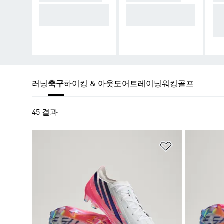
천연 잔디 구장에
길이가 긴 인조 잔
짧
적합한 스터드.
디 구장.
잔
스
러닝
축구
하이킹 & 아웃도어
트레이닝
워킹
골프
45 결과
위시리스트 