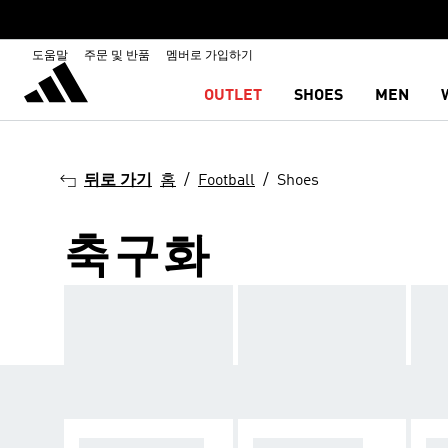
도움말
주문 및 반품
멤버로 가입하기
OUTLET
SHOES
MEN
뒤로 가기
홈
Football
Shoes
축구화
펌 그라운드 (FG)
인조 잔디 (AG)
터프