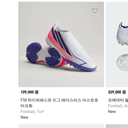
위시리스트 
Price
109,000 원
Price
329,000 원
F50 하이퍼패스트 리그 레이스리스 아스트로
프레데터 엘
터프화
Football, Ar
Football, Turf
New
New