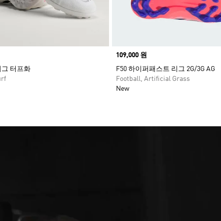
Price
109,000 원
리그 터프화
F50 하이퍼패스트 리그 2G/3G AG
rf
Football, Artificial Grass
New