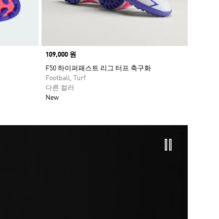
Price
109,000 원
F50 하이퍼패스트 리그 터프 축구화
Football, Turf
다른 컬러
New