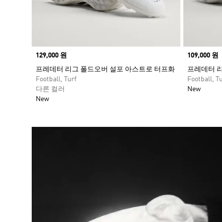
Price
129,000 원
Price
109,000 원
프레데터 리그 폴드오버 설포 아스트로 터프화
프레데터 
Football, Turf
Football, Tu
다른 컬러
New
New