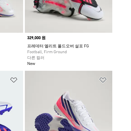
Price
329,000 원
프레데터 엘리트 폴드오버 설포 FG
Football, Firm Ground
다른 컬러
New
위시리스트 담기
위시리스트