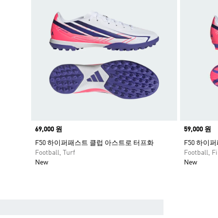
Price
69,000 원
Price
59,000 원
F50 하이퍼패스트 클럽 아스트로 터프화
F50 하이
Football, Turf
Football, 
New
New
완벽한 축구화를 찾다