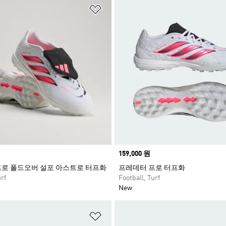
담기
위시리스트 담기
Price
159,000 원
로 폴드오버 설포 아스트로 터프화
프레데터 프로 터프화
rf
Football, Turf
New
담기
위시리스트 담기