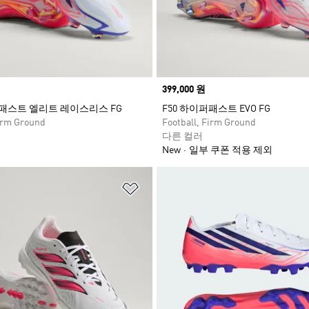
Price
399,000 원
퍼패스트 엘리트 레이스리스 FG
F50 하이퍼패스트 EVO FG
Firm Ground
Football, Firm Ground
다른 컬러
New
일부 쿠폰 적용 제외
담기
위시리스트 담기