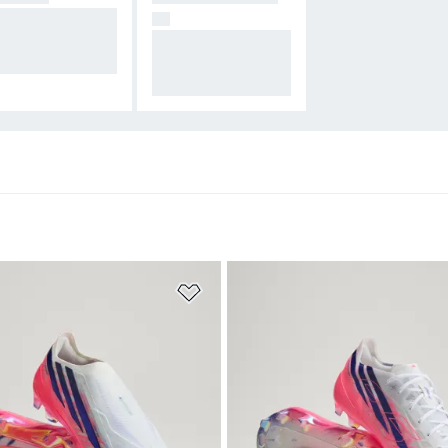
은 길이의 인조
G)
디 구장에 적합한
터프 및 인조 잔디
터드.
구장에 적합한 다용
도 스터드.
담기
위시리스트 담기