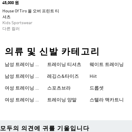
Price
45,000 원
House Of Tiro 올 오버 프린트 티
셔츠
Kids Sportswear
다른 컬러
의류 및 신발 카테고리
남성 트레이닝 신
트레이닝 티셔츠
웨이트 트레이닝
발
남성 트레이닝 의
레깅스&타이즈
Hiit
류
여성 트레이닝 신
스포츠브라
드롭셋
발
여성 트레이닝 의
트레이닝 양말
스텔라 맥카트니
류
모두의 의견에 귀를 기울입니다