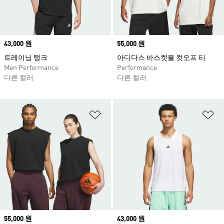
Price
43,000 원
Price
55,000 원
트레이닝 탱크
아디다스 바스켓볼 컷오프 티
Men Performance
Performance
다른 컬러
다른 컬러
위시리스트 담기
위
Price
55,000 원
Price
43,000 원