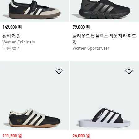
Price
149,000 원
Price
79,000 원
삼바 제인
클라우드폼 플렉스 라운지 래피드
Women Originals
핏
다른 컬러
Women Sportswear
위시리스트 담기
위
Sale price
111,200 원
Sale price
26,000 원