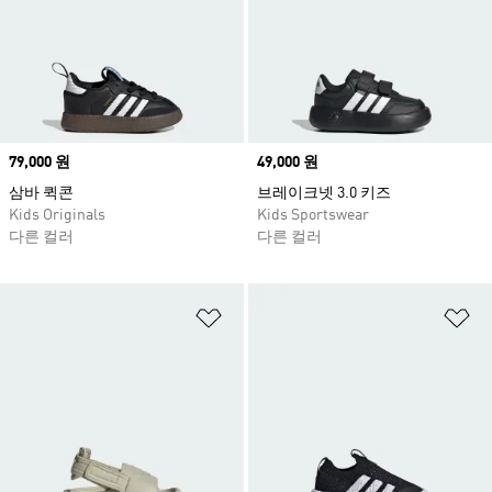
Price
79,000 원
Price
49,000 원
삼바 퀵콘
브레이크넷 3.0 키즈
Kids Originals
Kids Sportswear
다른 컬러
다른 컬러
위시리스트 담기
위