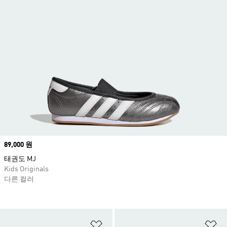
Price
89,000 원
태권도 MJ
Kids Originals
다른 컬러
위시리스트 담기
위