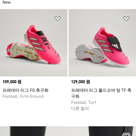
New
위시리스트 담기
위
Price
109,000 원
Price
129,000 원
프레데터 리그 FG 축구화
프레데터 리그 폴드오버 텅 TF 축
Football, Firm Ground
구화
Football, Turf
다른 컬러
위