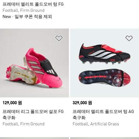
프레데터 엘리트 폴드오버 텅 FG
Football, Firm Ground
New
일부 쿠폰 적용 제외
위시리스트 담기
위
Price
129,000 원
Price
329,000 원
프레데터 리그 폴드오버 설포 FG
프레데터 엘리트 폴드오버 텅 AG
축구화
축구화
Football, Firm Ground
Football, Artificial Grass