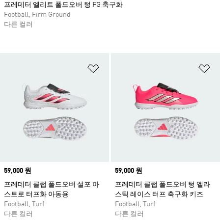
프레데터 엘리트 폴드오버 텅 FG 축구화
Football, Firm Ground
다른 컬러
위시리스트 담기
위
Price
59,000 원
Price
59,000 원
프레데터 클럽 폴드오버 설포 아
프레데터 클럽 폴드오버 텅 엘라
스트로 터프화 아동용
스틱 레이스 터프 축구화 키즈
Football, Turf
Football, Turf
다른 컬러
다른 컬러