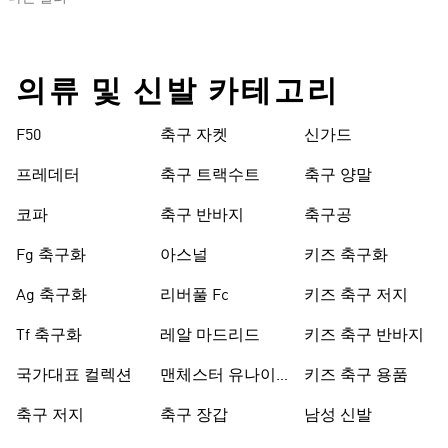
의류 및 신발 카테고리
F50
축구 자켓
신가드
프레데터
축구 트랙수트
축구 양말
코파
축구 반바지
축구공
Fg 축구화
아스널
키즈 축구화
Ag 축구화
리버풀 Fc
키즈 축구 저지
Tf 축구화
레알 마드리드
키즈 축구 반바지
국가대표 컬렉션
맨체스터 유나이
키즈 축구 용품
티드
축구 저지
축구 장갑
남성 신발