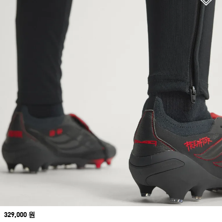
Price
329,000 원