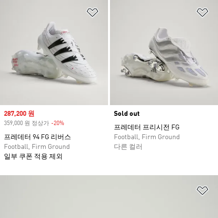
위시리스트 담기
위
Sale price
287,200 원
Sold out
359,000 원 정상가
-20%
Discount
프레데터 프리시전 FG
프레데터 94 FG 리버스
Football, Firm Ground
Football, Firm Ground
다른 컬러
일부 쿠폰 적용 제외
위