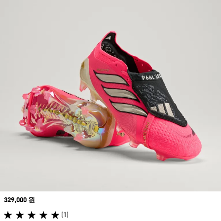
Price
329,000 원
(1)