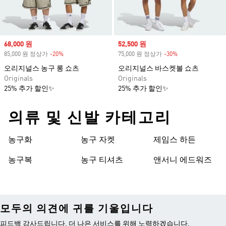
Sale price
68,000 원
Sale price
52,500 원
85,000 원 정상가
-20%
Discount
75,000 원 정상가
-30%
Discount
오리지널스 농구 롱 쇼츠
오리지널스 바스켓볼 쇼츠
Originals
Originals
25% 추가 할인✨
25% 추가 할인✨
의류 및 신발 카테고리
농구화
농구 자켓
제임스 하든
농구복
농구 티셔츠
앤서니 에드워즈
모두의 의견에 귀를 기울입니다
피드백 감사드립니다. 더 나은 서비스를 위해 노력하겠습니다.