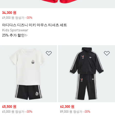
Sale price
34,300 원
49,000 원 정상가
-30%
Discount
아디다스 디즈니 미키 마우스 티셔츠 세트
Kids Sportswear
25% 추가 할인✨
위시리스트 담기
위
Sale price
45,500 원
Sale price
62,300 원
65,000 원 정상가
-30%
Discount
89,000 원 정상가
-30%
Discount