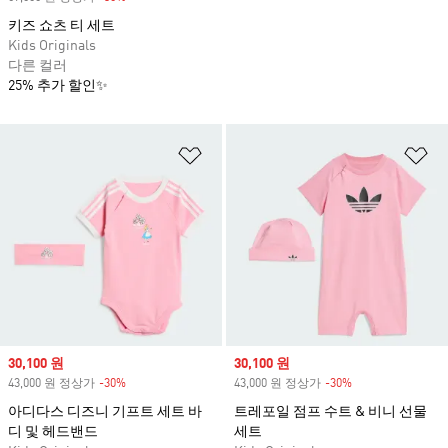
키즈 쇼츠 티 세트
Kids Originals
다른 컬러
25% 추가 할인✨
위시리스트 담기
위
Sale price
30,100 원
Sale price
30,100 원
43,000 원 정상가
-30%
Discount
43,000 원 정상가
-30%
Discount
아디다스 디즈니 기프트 세트 바
트레포일 점프 수트 & 비니 선물
디 및 헤드밴드
세트