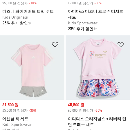
95,000 원 정상가
-30%
Discount
49,000 원 정상가
-30%
Discount
디즈니 파이어버드 트랙 수트
아디다스 디즈니 프로즌 티셔츠
Kids Originals
세트
25% 추가 할인✨
Kids Sportswear
25% 추가 할인✨
위시리스트 담기
위
Sale price
31,500 원
Sale price
45,500 원
45,000 원 정상가
-30%
Discount
65,000 원 정상가
-30%
Discount
에센셜 티 세트
아디다스 오리지널스 x 리버티 런
Kids Sportswear
던 드레스 세트