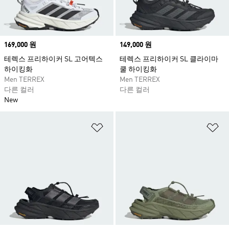
Price
169,000 원
Price
149,000 원
테렉스 프리하이커 SL 고어텍스
테렉스 프리하이커 SL 클라이마
하이킹화
쿨 하이킹화
Men TERREX
Men TERREX
다른 컬러
다른 컬러
New
위시리스트 담기
위