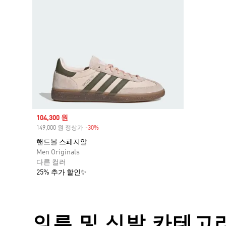
Sale price
104,300 원
149,000 원 정상가
-30%
Discount
핸드볼 스페지알
Men Originals
다른 컬러
25% 추가 할인✨
의류 및 신발 카테고