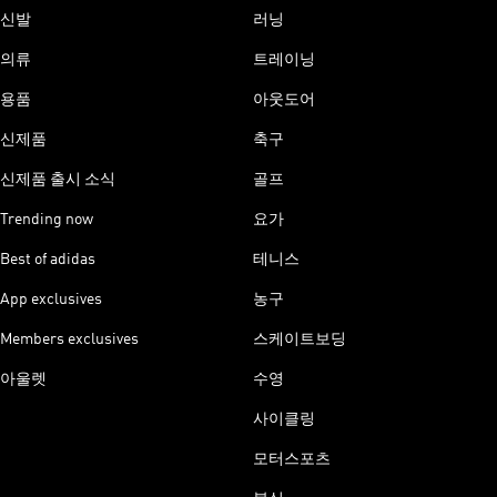
신발
러닝
의류
트레이닝
용품
아웃도어
신제품
축구
신제품 출시 소식
골프
Trending now
요가
Best of adidas
테니스
App exclusives
농구
Members exclusives
스케이트보딩
아울렛
수영
사이클링
모터스포츠