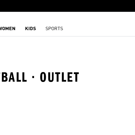
WOMEN
KIDS
SPORTS
TBALL · OUTLET
담기