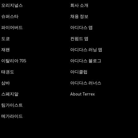
오리지널스
회사 소개
슈퍼스타
채용 정보
파이어버드
아디다스 앱
도쿄
컨펌드 앱
재팬
아디다스 러닝 앱
이탈리아 70S
아디다스 블로그
태권도
아디클럽
삼바
아디다스 러너스
스페지알
About Terrex
팀가이스트
메가라이드