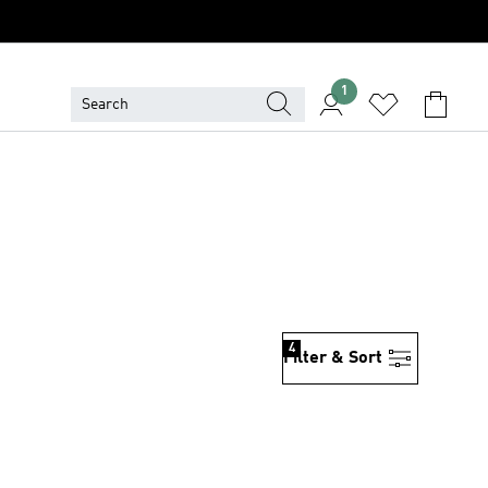
1
4
Filter & Sort