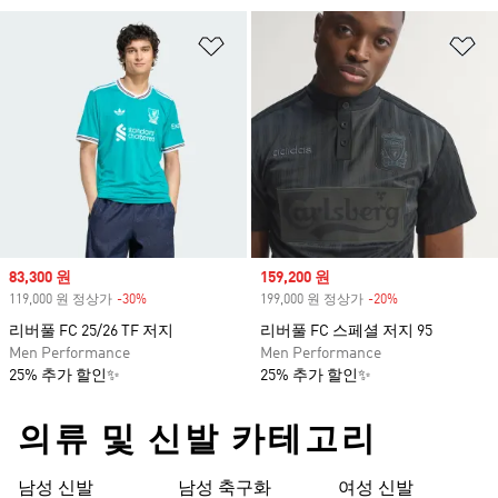
위시리스트 담기
위
Sale price
83,300 원
Sale price
159,200 원
119,000 원 정상가
-30%
Discount
199,000 원 정상가
-20%
Discount
리버풀 FC 25/26 TF 저지
리버풀 FC 스페셜 저지 95
Men Performance
Men Performance
25% 추가 할인✨
25% 추가 할인✨
의류 및 신발 카테고리
남성 신발
남성 축구화
여성 신발