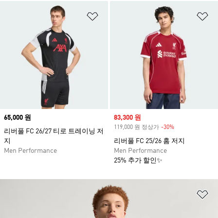
위시리스트 담기
위
Price
65,000 원
Sale price
83,300 원
119,000 원 정상가
-30%
Discount
리버풀 FC 26/27 티로 트레이닝 저
지
리버풀 FC 25/26 홈 저지
Men Performance
Men Performance
25% 추가 할인✨
위