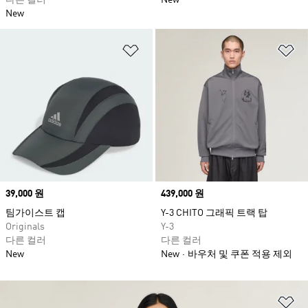
다른 컬러
New
New
위시리스트 담기
위
Price
39,000 원
Price
439,000 원
팀가이스트 캡
Y-3 CHITO 그래픽 트랙 탑
Originals
Y-3
다른 컬러
다른 컬러
New
New
바우처 및 쿠폰 적용 제외
위