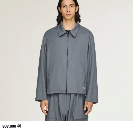
Price
809,000 원