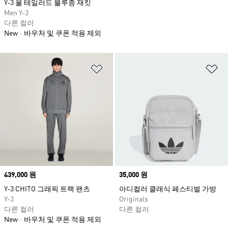
Y-3 울 테일러드 블루종 재킷
Men Y-3
다른 컬러
New
바우처 및 쿠폰 적용 제외
위시리스트 담기
위
Price
439,000 원
Price
35,000 원
Y-3 CHITO 그래픽 트랙 팬츠
아디컬러 클래식 페스티벌 가방
Y-3
Originals
다른 컬러
다른 컬러
New
바우처 및 쿠폰 적용 제외