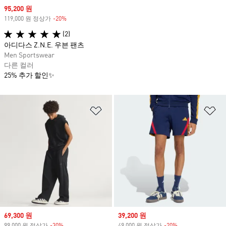
Sale price
95,200 원
119,000 원 정상가
-20%
Discount
(2)
아디다스 Z.N.E. 우븐 팬츠
Men Sportswear
다른 컬러
25% 추가 할인✨
위시리스트 담기
위
Sale price
69,300 원
Sale price
39,200 원