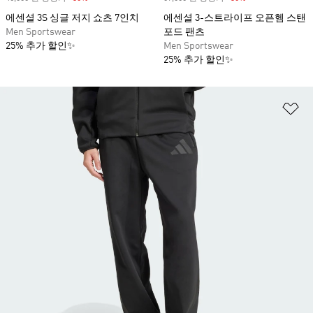
에센셜 3S 싱글 저지 쇼츠 7인치
에센셜 3-스트라이프 오픈헴 스탠
Men Sportswear
포드 팬츠
25% 추가 할인✨
Men Sportswear
25% 추가 할인✨
위