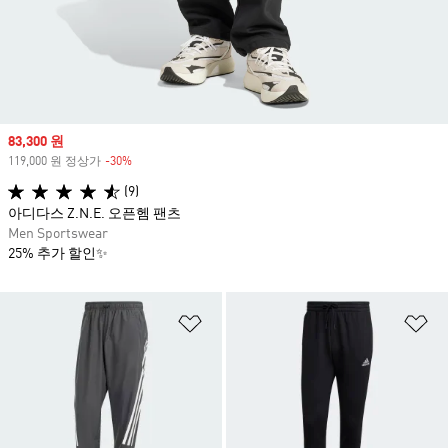
Sale price
83,300 원
119,000 원 정상가
-30%
Discount
(9)
아디다스 Z.N.E. 오픈헴 팬츠
Men Sportswear
25% 추가 할인✨
위시리스트 담기
위