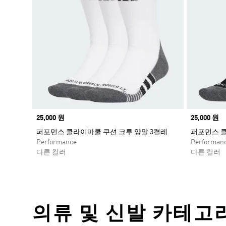
Price
25,000 원
Price
25,000 원
퍼포먼스 클라이마쿨 쿠션 크루 양말 3켤레
퍼포먼스 클
Performance
Performan
다른 컬러
다른 컬러
의류 및 신발 카테고