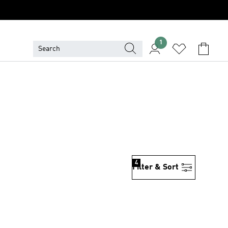
1
4
Filter & Sort