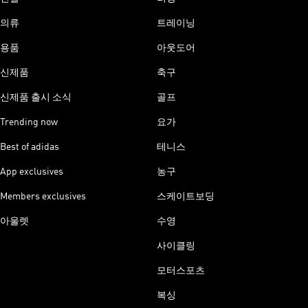
의류
트레이닝
용품
아웃도어
신제품
축구
신제품 출시 소식
골프
Trending now
요가
Best of adidas
테니스
App exclusives
농구
Members exclusives
스케이트보딩
아울렛
수영
사이클링
모터스포츠
복싱