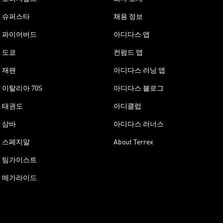
슈퍼스타
채용 정보
파이어버드
아디다스 앱
도쿄
컨펌드 앱
재팬
아디다스 러닝 앱
이탈리아 70S
아디다스 블로그
태권도
아디클럽
삼바
아디다스 러너스
스페지알
About Terrex
팀가이스트
메가라이드