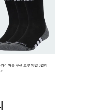
라이마쿨 쿠션 크루 양말 3켤레
ce
리