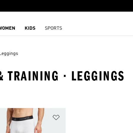
WOMEN
KIDS
SPORTS
Leggings
& TRAINING · LEGGINGS
담기
위시리스트 담기