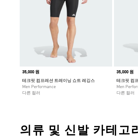
Price
35,000 원
Price
35,000 원
테크핏 컴프레션 트레이닝 쇼트 레깅스
테크핏 컴
Men Performance
Men Perfo
다른 컬러
다른 컬러
의류 및 신발 카테고