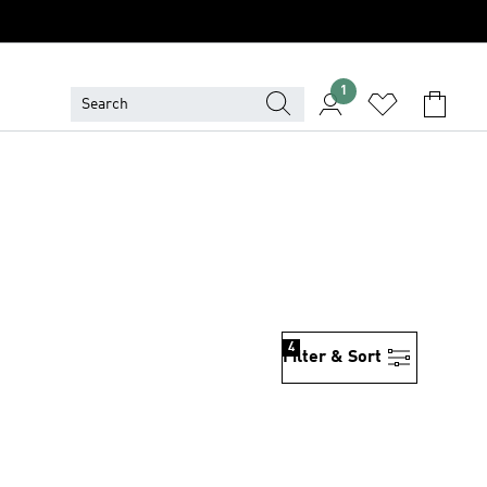
1
4
Filter & Sort