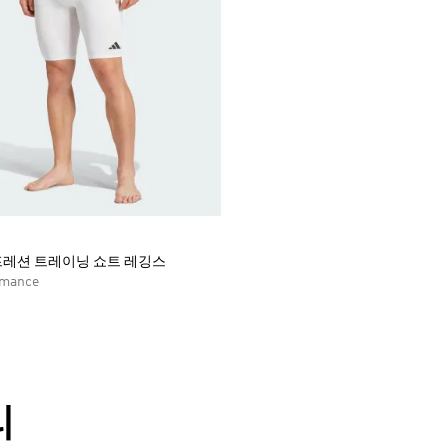
프레션 트레이닝 쇼트 레깅스
rmance
리