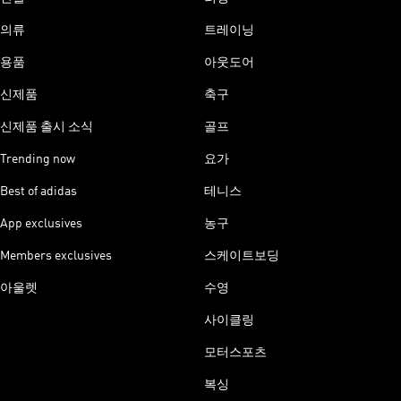
의류
트레이닝
용품
아웃도어
신제품
축구
신제품 출시 소식
골프
Trending now
요가
Best of adidas
테니스
App exclusives
농구
Members exclusives
스케이트보딩
아울렛
수영
사이클링
모터스포츠
복싱