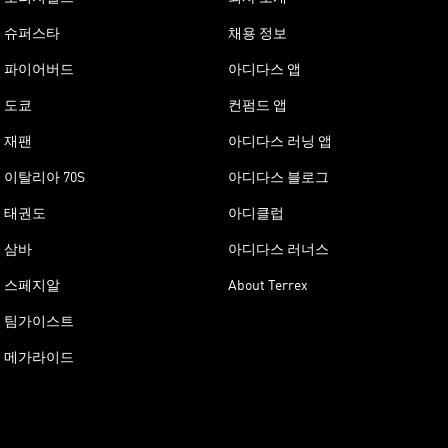
슈퍼스타
채용 정보
파이어버드
아디다스 앱
도쿄
컨펌드 앱
재팬
아디다스 러닝 앱
이탈리아 70S
아디다스 블로그
태권도
아디클럽
삼바
아디다스 러너스
스페지알
About Terrex
팀가이스트
메가라이드