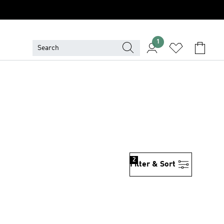
1
2
Filter & Sort