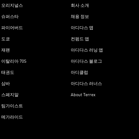
오리지널스
회사 소개
슈퍼스타
채용 정보
파이어버드
아디다스 앱
도쿄
컨펌드 앱
재팬
아디다스 러닝 앱
이탈리아 70S
아디다스 블로그
태권도
아디클럽
삼바
아디다스 러너스
스페지알
About Terrex
팀가이스트
메가라이드