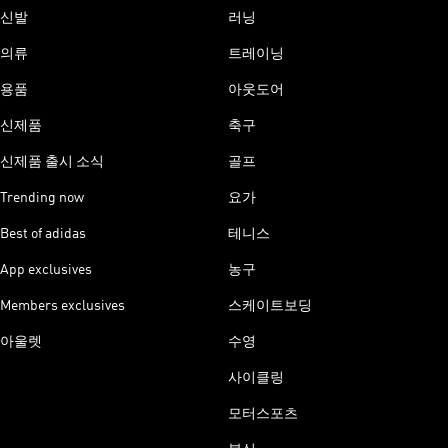
신발
러닝
의류
트레이닝
용품
아웃도어
신제품
축구
신제품 출시 소식
골프
Trending now
요가
Best of adidas
테니스
App exclusives
농구
Members exclusives
스케이트보딩
아울렛
수영
사이클링
모터스포츠