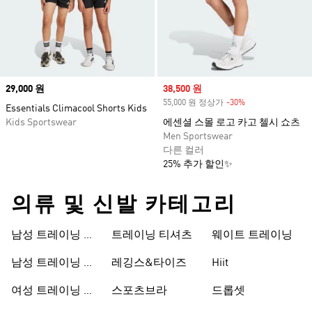
Price
29,000 원
Sale price
38,500 원
55,000 원 정상가
-30%
Discount
Essentials Climacool Shorts Kids
Kids Sportswear
에센셜 스몰 로고 카고 첼시 쇼츠
Men Sportswear
다른 컬러
25% 추가 할인✨
의류 및 신발 카테고리
남성 트레이닝 신
트레이닝 티셔츠
웨이트 트레이닝
발
남성 트레이닝 의
레깅스&타이즈
Hiit
류
여성 트레이닝 신
스포츠브라
드롭셋
발