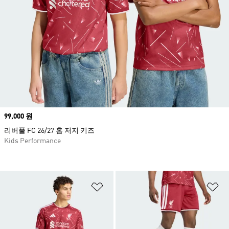
Price
99,000 원
리버풀 FC 26/27 홈 저지 키즈
Kids Performance
위시리스트 담기
위