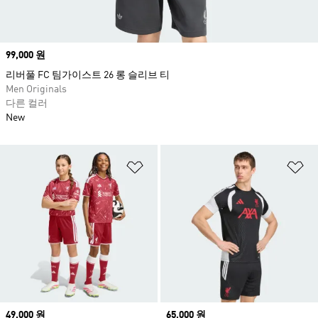
Price
99,000 원
리버풀 FC 팀가이스트 26 롱 슬리브 티
Men Originals
다른 컬러
New
위시리스트 담기
위
Price
49,000 원
Price
65,000 원