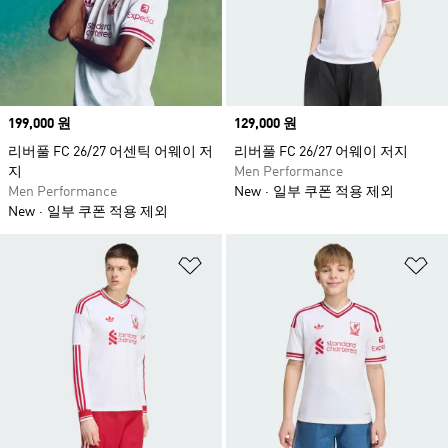
인업은 경기 관람은 물론 일상에서도 부담 없이
활용할 수 있도록 구성되었습니다. 정돈된 실루엣
과 편안한 착용감을 바탕으로, 경기장 안팎 어디
서든 리버풀 FC 특유의 존재감을 자연스럽게 이
어갈 수 있습니다. 오랜 시간 축구 문화의 상징으
Price
199,000 원
로 자리해 온 리버풀 FC는 매 시즌 새로운 감각으
Price
129,000 원
로 팀의 정체성을 이어갑니다. 강렬한 레드 컬러
리버풀 FC 26/27 어센틱 어웨이 저
리버풀 FC 26/27 어웨이 저지
지
위에 담긴 클럽의 역사와 현재의 에너지가 함께
Men Performance
Men Performance
New
일부 쿠폰 적용 제외
담긴 이번 컬렉션과 함께, 새로운 시즌의 분위기
New
일부 쿠폰 적용 제외
를 경험해 보세요.
위시리스트 담기
위