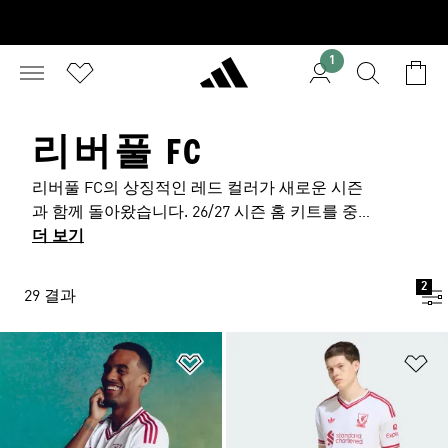
1
리버풀 FC
리버풀 FC의 상징적인 레드 컬러가 새로운 시즌
과 함께 돌아왔습니다. 26/27 시즌 홈 키트를 중심
으로 선보이는 리버풀 저지는 1989년의 클래식한
더 보기
노스탤지어 무드를 현대적인 감각으로 재해석하
며 클럽의 헤리티지를 이어갑니다. 화이트 액센트
2
29 결과
와 절제된 패턴 디테일이 어우러진 리버풀 유니폼
은 경기장의 긴장감과 현재의 축구 문화를 동시에
담아내며, 리버풀 FC만의 분위기를 더욱 선명하
위시리스트 담기
위
게 완성합니다. 아디다스 리버풀 축구 의류는 실
제 경기의 에너지를 일상 속 스타일로 확장합니
다. 축구 저지와 트랙탑, 쇼츠를 비롯한 다양한 라