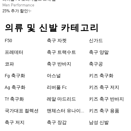
Men Performance
25% 추가 할인✨
의류 및 신발 카테고리
F50
축구 자켓
신가드
프레데터
축구 트랙수트
축구 양말
코파
축구 반바지
축구공
Fg 축구화
아스널
키즈 축구화
Ag 축구화
리버풀 Fc
키즈 축구 저지
Tf 축구화
레알 마드리드
키즈 축구 반바지
국가대표 컬렉션
맨체스터 유나이
키즈 축구 용품
티드
축구 저지
축구 장갑
남성 신발