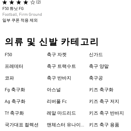
(2)
F50 튜닛 FG
Football, Firm Ground
일부 쿠폰 적용 제외
의류 및 신발 카테고리
F50
축구 자켓
신가드
프레데터
축구 트랙수트
축구 양말
코파
축구 반바지
축구공
Fg 축구화
아스널
키즈 축구화
Ag 축구화
리버풀 Fc
키즈 축구 저지
Tf 축구화
레알 마드리드
키즈 축구 반바지
국가대표 컬렉션
맨체스터 유나이
키즈 축구 용품