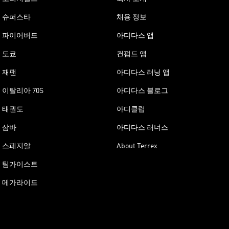
슈퍼스타
채용 정보
파이어버드
아디다스 앱
도쿄
컨펌드 앱
재팬
아디다스 러닝 앱
이탈리아 70S
아디다스 블로그
태권도
아디클럽
삼바
아디다스 러너스
스페지알
About Terrex
팀가이스트
메가라이드