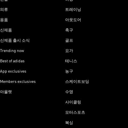
의류
트레이닝
용품
아웃도어
신제품
축구
신제품 출시 소식
골프
Trending now
요가
Best of adidas
테니스
App exclusives
농구
Members exclusives
스케이트보딩
아울렛
수영
사이클링
모터스포츠
복싱