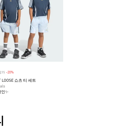
정상가
-20%
Discount
T LOOSE 쇼츠 티 세트
als
할인✨
리