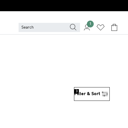
1
3
Filter & Sort