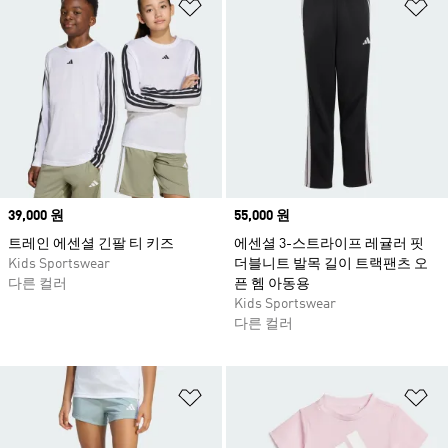
위시리스트 담기
위
Price
39,000 원
Price
55,000 원
트레인 에센셜 긴팔 티 키즈
에센셜 3-스트라이프 레귤러 핏
Kids Sportswear
더블니트 발목 길이 트랙팬츠 오
다른 컬러
픈 헴 아동용
Kids Sportswear
다른 컬러
위시리스트 담기
위