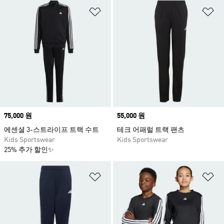
위시리스트 담기
위
Price
75,000 원
Price
55,000 원
에센셜 3-스트라이프 트랙 수트
테크 어패럴 트랙 팬츠
Kids Sportswear
Kids Sportswear
25% 추가 할인✨
위시리스트 담기
위