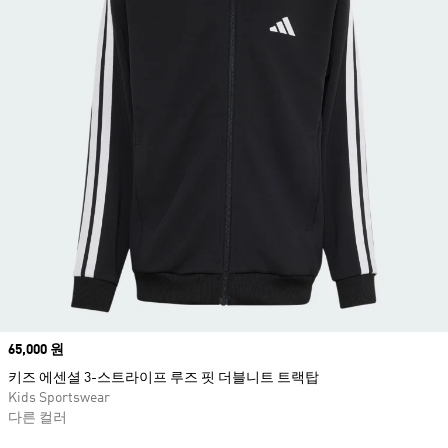
Price
65,000 원
키즈 에센셜 3-스트라이프 루즈 핏 더블니트 트랙탑
Kids Sportswear
다른 컬러