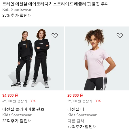
트레인 에센셜 에어로레디 3-스트라이프 레귤러 핏 풀집 후디
Kids Sportswear
25% 추가 할인✨
위시리스트 담기
위
Sale price
34,300 원
Sale price
20,300 원
49,000 원 정상가
-30%
Discount
29,000 원 정상가
-30%
Discount
에센셜 클라이마쿨 팬츠
에센셜 티
Kids Sportswear
Kids Sportswear
25% 추가 할인✨
다른 컬러
25% 추가 할인✨