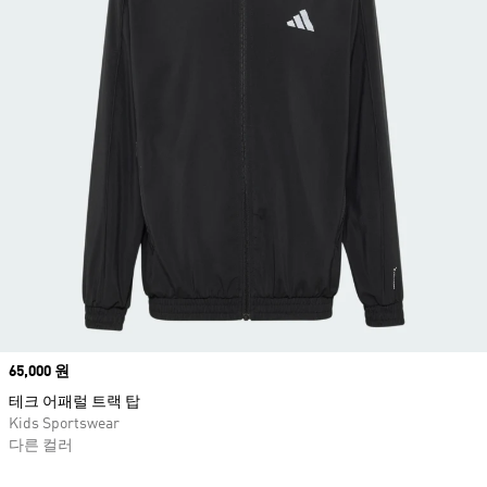
Price
65,000 원
테크 어패럴 트랙 탑
Kids Sportswear
다른 컬러