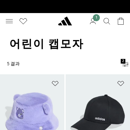
1
어린이 캡모자
2
5 결과
위시리스트 담기
위