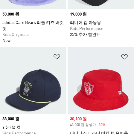
Price
53,000 원
Price
19,000 원
adidas Care Bears 리틀 키즈 버킷
리니어 캡 아동용
햇
Kids Performance
Kids Originals
25% 추가 할인✨
New
위시리스트 담기
위
Price
33,000 원
Sale price
30,100 원
43,000 원 정상가
-30%
Discount
Y 5패널 캡
Kids Performance
아디다스 디즈니 버킷 햇 유아용