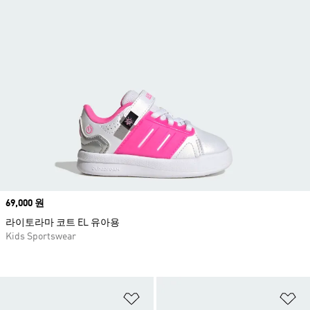
Price
69,000 원
라이토라마 코트 EL 유아용
Kids Sportswear
위시리스트 담기
위