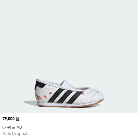
Price
79,000 원
태권도 MJ
Kids Originals