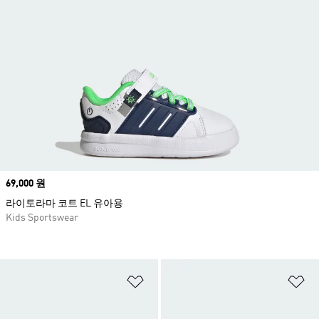
Price
69,000 원
라이토라마 코트 EL 유아용
Kids Sportswear
위시리스트 담기
위