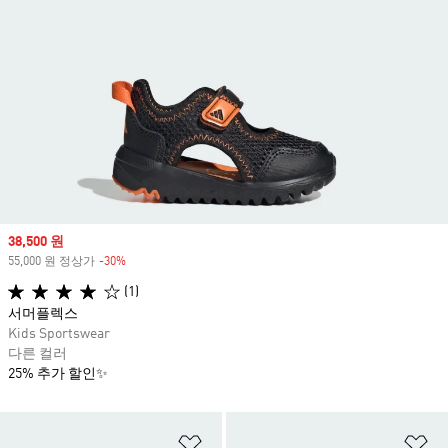
Sale price
38,500 원
55,000 원 정상가
-30%
Discount
(1)
서머플렉스
Kids Sportswear
다른 컬러
25% 추가 할인✨
위시리스트 담기
위