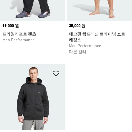
Price
99,000 원
Price
35,000 원
프라임리프트 팬츠
테크핏 컴프레션 트레이닝 쇼트
Men Performance
레깅스
Men Performance
다른 컬러
위시리스트 담기