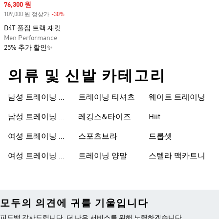
Sale price
76,300 원
109,000 원 정상가
-30%
Discount
D4T 풀집 트랙 재킷
Men Performance
25% 추가 할인✨
의류 및 신발 카테고리
남성 트레이닝 신
트레이닝 티셔츠
웨이트 트레이닝
발
남성 트레이닝 의
레깅스&타이즈
Hiit
류
여성 트레이닝 신
스포츠브라
드롭셋
발
여성 트레이닝 의
트레이닝 양말
스텔라 맥카트니
류
모두의 의견에 귀를 기울입니다
피드백 감사드립니다. 더 나은 서비스를 위해 노력하겠습니다.