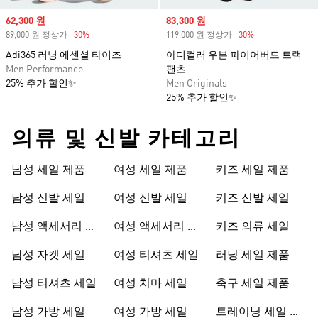
Sale price
62,300 원
Sale price
83,300 원
89,000 원 정상가
-30%
Discount
119,000 원 정상가
-30%
Discount
Adi365 러닝 에센셜 타이즈
아디컬러 우븐 파이어버드 트랙
Men Performance
팬츠
25% 추가 할인✨
Men Originals
25% 추가 할인✨
의류 및 신발 카테고리
남성 세일 제품
여성 세일 제품
키즈 세일 제품
남성 신발 세일
여성 신발 세일
키즈 신발 세일
남성 액세서리 세
여성 액세서리 세
키즈 의류 세일
일
일
남성 자켓 세일
여성 티셔츠 세일
러닝 세일 제품
남성 티셔츠 세일
여성 치마 세일
축구 세일 제품
남성 가방 세일
여성 가방 세일
트레이닝 세일 제