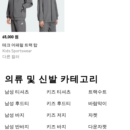
Price
65,000 원
테크 어패럴 트랙 탑
Kids Sportswear
다른 컬러
의류 및 신발 카테고리
남성 티셔츠
키즈 티셔츠
트랙수트
남성 후드티
키즈 후드티
바람막이
남성 바지
키즈 저지
자켓
남성 반바지
키즈 바지
다운자켓