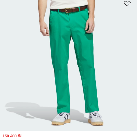
위
Sale price
158,400 원