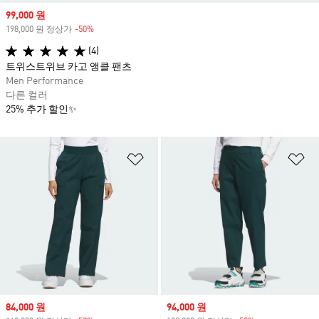
Sale price
99,000 원
198,000 원 정상가
-50%
Discount
(4)
트위스트위브 카고 앵클 팬츠
Men Performance
다른 컬러
25% 추가 할인✨
위시리스트 담기
위
Sale price
84,000 원
Sale price
94,000 원