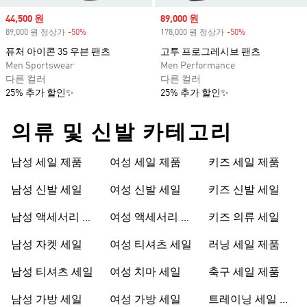
Sale price
44,500 원
Sale price
89,000 원
89,000 원 정상가
-50%
Discount
178,000 원 정상가
-50%
Discount
퓨처 아이콘 3S 우븐 팬츠
고투 프로그레시브 팬츠
Men Sportswear
Men Performance
다른 컬러
다른 컬러
25% 추가 할인✨
25% 추가 할인✨
의류 및 신발 카테고리
남성 세일 제품
여성 세일 제품
키즈 세일 제품
남성 신발 세일
여성 신발 세일
키즈 신발 세일
남성 액세서리 세
여성 액세서리 세
키즈 의류 세일
일
일
남성 자켓 세일
여성 티셔츠 세일
러닝 세일 제품
남성 티셔츠 세일
여성 치마 세일
축구 세일 제품
남성 가방 세일
여성 가방 세일
트레이닝 세일 제