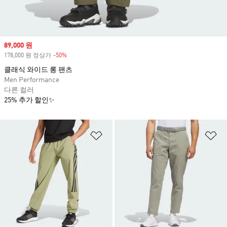
Sale price
89,000 원
178,000 원 정상가
-50%
Discount
클래식 와이드 롱 팬츠
Men Performance
다른 컬러
25% 추가 할인✨
위시리스트 담기
위