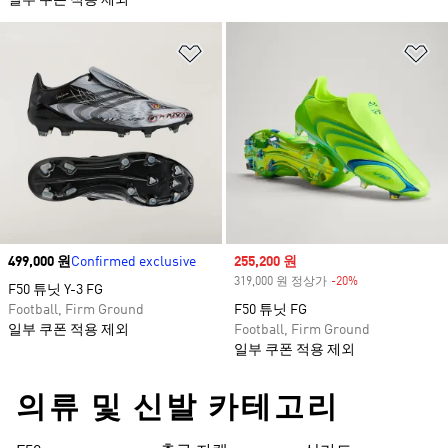
일부 쿠폰 적용 제외
위시리스트 담기
위
Price
499,000 원
Confirmed exclusive
Sale price
255,200 원
319,000 원 정상가
-20%
Discount
F50 튜닛 Y-3 FG
Football, Firm Ground
F50 튜닛 FG
일부 쿠폰 적용 제외
Football, Firm Ground
일부 쿠폰 적용 제외
의류 및 신발 카테고리