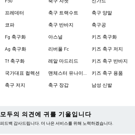
F50
축구 자켓
신가드
프레데터
축구 트랙수트
축구 양말
코파
축구 반바지
축구공
Fg 축구화
아스널
키즈 축구화
Ag 축구화
리버풀 Fc
키즈 축구 저지
Tf 축구화
레알 마드리드
키즈 축구 반바지
국가대표 컬렉션
맨체스터 유나이
키즈 축구 용품
티드
축구 저지
축구 장갑
남성 신발
모두의 의견에 귀를 기울입니다
피드백 감사드립니다. 더 나은 서비스를 위해 노력하겠습니다.