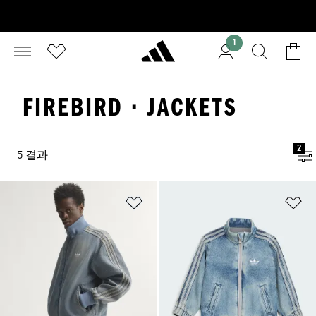
1
FIREBIRD · JACKETS
2
5 결과
위시리스트 담기
위