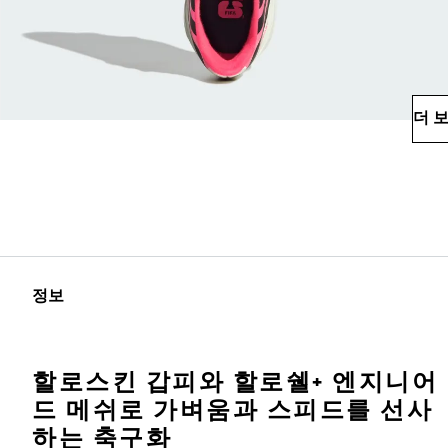
더 
정보
할로스킨 갑피와 할로쉘+ 엔지니어
드 메쉬로 가벼움과 스피드를 선사
하는 축구화