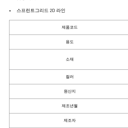
스프린트그리드 2D 라인
제품코드
용도
소재
컬러
원산지
제조년월
제조자