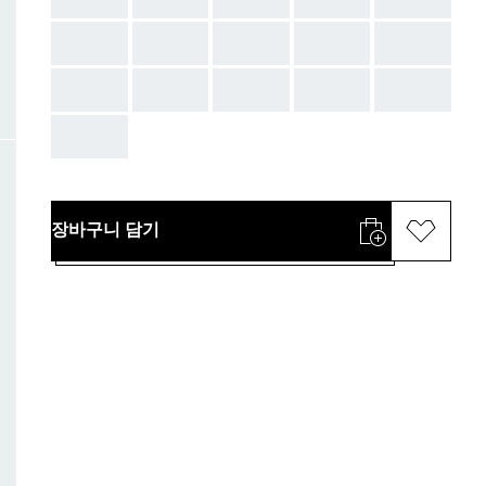
AAA
AAA
AAA
AAA
AAA
AAA
AAA
AAA
AAA
AAA
AAA
장바구니 담기