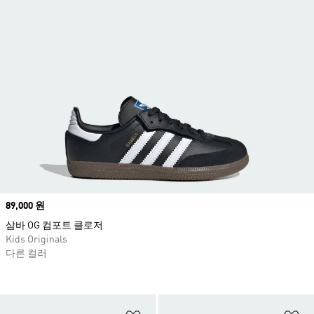
Price
89,000 원
삼바 OG 컴포트 클로저
Kids Originals
다른 컬러
위시리스트 담기
위