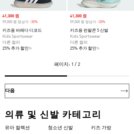
Sale price
41,300 원
Sale price
41,300 원
59,000 원 정상가
-30%
Discount
59,000 원 정상가
-30%
Discount
키즈용 바레다 디코드
키즈용 런팔콘 5 신발
Kids Sportswear
Kids Sportswear
다른 컬러
다른 컬러
25% 추가 할인✨
25% 추가 할인✨
페이지: 1 / 2
다음
의류 및 신발 카테고리
유아 컬렉션
청소년 신발
키즈 가방