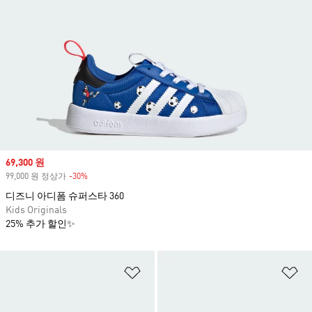
Sale price
69,300 원
99,000 원 정상가
-30%
Discount
디즈니 아디폼 슈퍼스타 360
Kids Originals
25% 추가 할인✨
위시리스트 담기
위