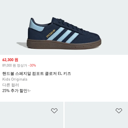
Sale price
62,300 원
89,000 원 정상가
-30%
Discount
핸드볼 스페지알 컴포트 클로저 EL 키즈
Kids Originals
다른 컬러
25% 추가 할인✨
위시리스트 담기
위