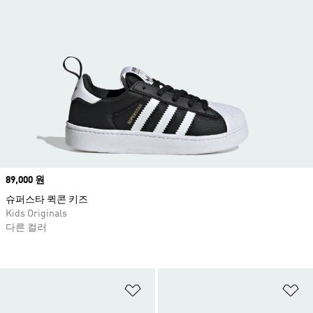
Price
89,000 원
슈퍼스타 퀵콘 키즈
Kids Originals
다른 컬러
위시리스트 담기
위