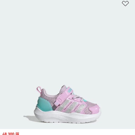
위
Sale price
48,300 원