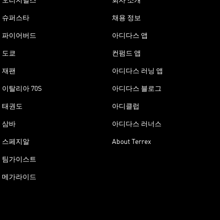
오리지널스
회사 소개
슈퍼스타
채용 정보
파이어버드
아디다스 앱
도쿄
컨펌드 앱
재팬
아디다스 러닝 앱
이탈리아 70S
아디다스 블로그
태권도
아디클럽
삼바
아디다스 러너스
스페지알
About Terrex
팀가이스트
메가라이드