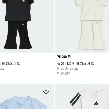
Price
75,000 원
티 레깅스 세트
슬림 니트 티 레깅스 세트
als
Kids Originals
다른 컬러
담기
위시리스트 담기