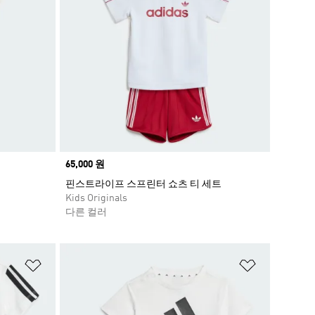
Price
65,000 원
핀스트라이프 스프린터 쇼츠 티 세트
Kids Originals
다른 컬러
위시리스트 담기
위시리스트