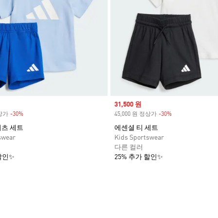
Sale price
31,500 원
정상가
-30%
Discount
45,000 원 정상가
-30%
Discount
셔츠 세트
에센셜 티 세트
swear
Kids Sportswear
다른 컬러
할인✨
25% 추가 할인✨
담기