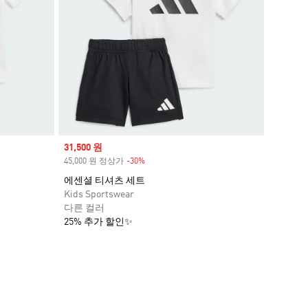
Sale price
31,500 원
45,000 원 정상가
-30%
Discount
에센셜 티셔츠 세트
Kids Sportswear
다른 컬러
25% 추가 할인✨