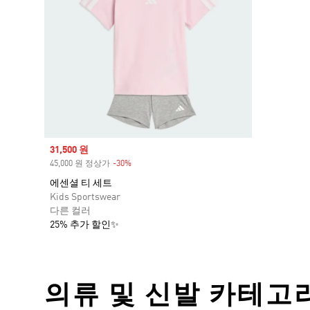
Sale price
31,500 원
45,000 원 정상가
-30%
Discount
에센셜 티 세트
Kids Sportswear
다른 컬러
25% 추가 할인✨
의류 및 신발 카테고