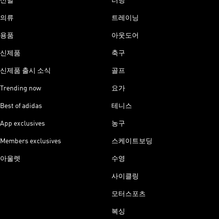
신발
러닝
의류
트레이닝
용품
아웃도어
신제품
축구
신제품 출시 소식
골프
Trending now
요가
Best of adidas
테니스
App exclusives
농구
Members exclusives
스케이트보딩
아울렛
수영
사이클링
모터스포츠
복싱