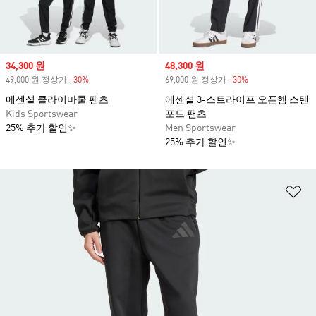
Sale price
34,300 원
Sale price
48,300 원
49,000 원 정상가
-30%
Discount
69,000 원 정상가
-30%
Discount
에센셜 클라이마쿨 팬츠
에센셜 3-스트라이프 오픈헴 스탠
Kids Sportswear
포드 팬츠
25% 추가 할인✨
Men Sportswear
25% 추가 할인✨
위