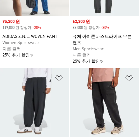
Sale price
95,200 원
Sale price
62,300 원
119,000 원 정상가
-20%
Discount
89,000 원 정상가
-30%
Discount
ADIDAS Z.N.E. WOVEN PANT
퓨처 아이콘 3-스트라이프 우븐
Women Sportswear
팬츠
다른 컬러
Men Sportswear
25% 추가 할인✨
다른 컬러
25% 추가 할인✨
위시리스트 담기
위