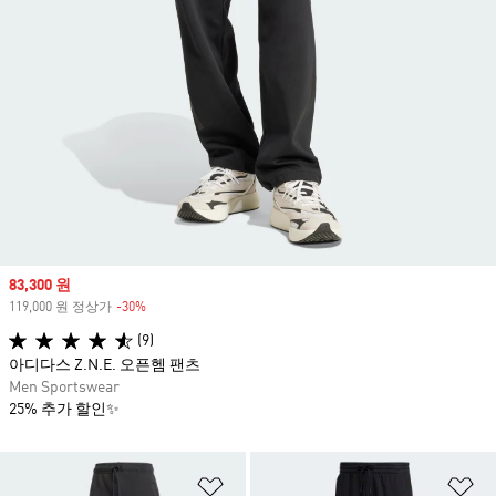
Sale price
83,300 원
119,000 원 정상가
-30%
Discount
(9)
아디다스 Z.N.E. 오픈헴 팬츠
Men Sportswear
25% 추가 할인✨
위시리스트 담기
위