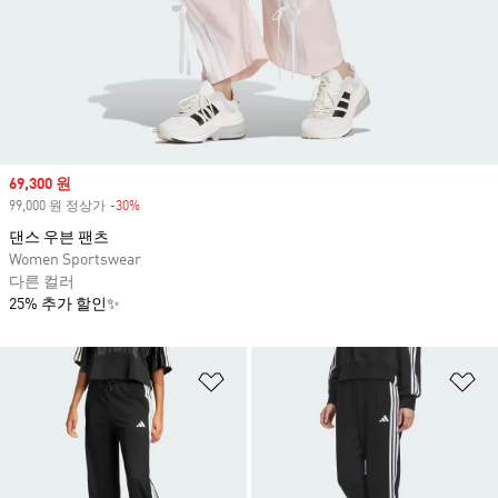
Sale price
69,300 원
99,000 원 정상가
-30%
Discount
댄스 우븐 팬츠
Women Sportswear
다른 컬러
25% 추가 할인✨
위시리스트 담기
위