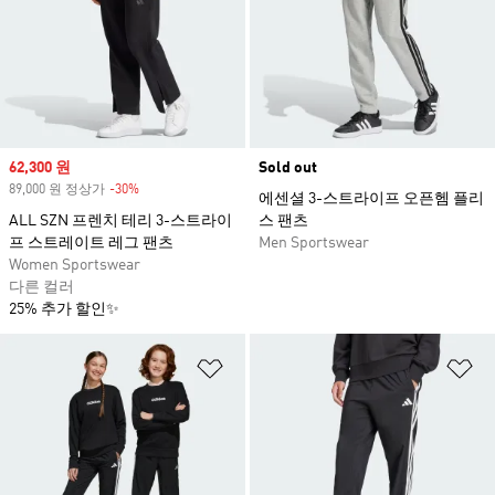
Sale price
62,300 원
Sold out
89,000 원 정상가
-30%
Discount
에센셜 3-스트라이프 오픈헴 플리
ALL SZN 프렌치 테리 3-스트라이
스 팬츠
프 스트레이트 레그 팬츠
Men Sportswear
Women Sportswear
다른 컬러
25% 추가 할인✨
위시리스트 담기
위