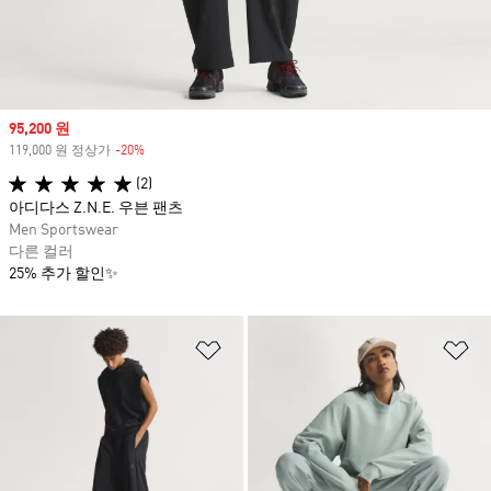
Sale price
95,200 원
119,000 원 정상가
-20%
Discount
(2)
아디다스 Z.N.E. 우븐 팬츠
Men Sportswear
다른 컬러
25% 추가 할인✨
위시리스트 담기
위