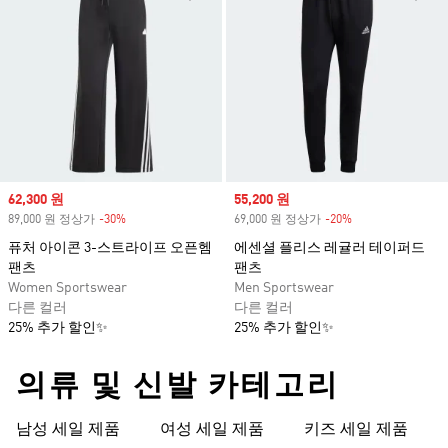
Sale price
62,300 원
Sale price
55,200 원
89,000 원 정상가
-30%
Discount
69,000 원 정상가
-20%
Discount
퓨처 아이콘 3-스트라이프 오픈헴
에센셜 플리스 레귤러 테이퍼드
팬츠
팬츠
Women Sportswear
Men Sportswear
다른 컬러
다른 컬러
25% 추가 할인✨
25% 추가 할인✨
의류 및 신발 카테고리
남성 세일 제품
여성 세일 제품
키즈 세일 제품