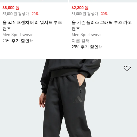
Sale price
68,000 원
Sale price
62,300 원
85,000 원 정상가
-20%
Discount
89,000 원 정상가
-30%
Discount
올 SZN 프렌치 테리 워시드 루즈
올 시즌 플리스 그래픽 루즈 카고
팬츠
팬츠
Men Sportswear
Men Sportswear
25% 추가 할인✨
다른 컬러
25% 추가 할인✨
위