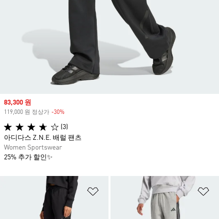
Sale price
83,300 원
119,000 원 정상가
-30%
Discount
(3)
아디다스 Z.N.E. 배럴 팬츠
Women Sportswear
25% 추가 할인✨
위시리스트 담기
위