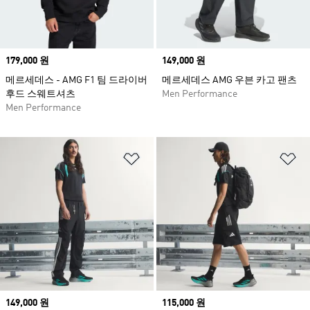
Price
179,000 원
Price
149,000 원
메르세데스 - AMG F1 팀 드라이버
메르세데스 AMG 우븐 카고 팬츠
후드 스웨트셔츠
Men Performance
Men Performance
위시리스트 담기
위
Price
149,000 원
Price
115,000 원