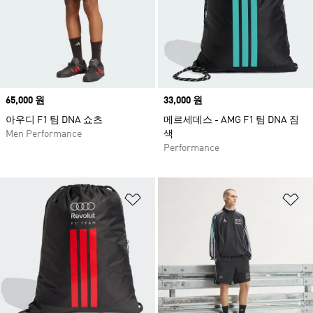
Price
65,000 원
Price
33,000 원
아우디 F1 팀 DNA 쇼츠
메르세데스 - AMG F1 팀 DNA 짐
Men Performance
색
Performance
위시리스트 담기
위