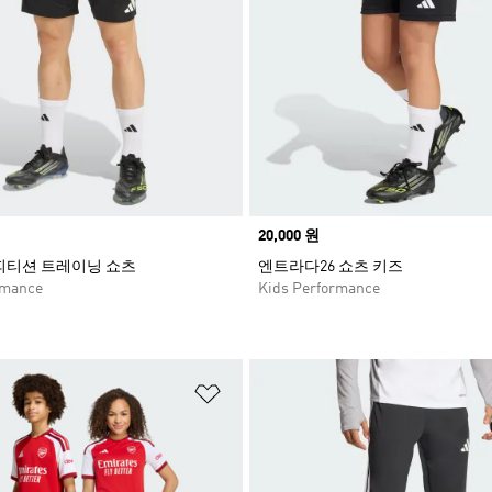
Price
20,000 원
컴피티션 트레이닝 쇼츠
엔트라다26 쇼츠 키즈
rmance
Kids Performance
담기
위시리스트 담기