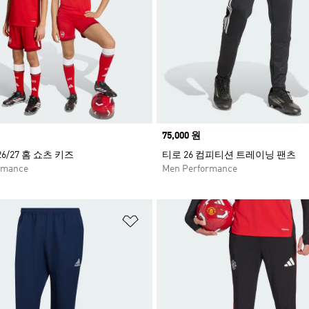
Price
75,000 원
26/27 홈 쇼츠 키즈
티로 26 컴피티션 트레이닝 팬츠
rmance
Men Performance
담기
위시리스트 담기