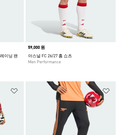
Price
59,000 원
트레이닝 팬
아스널 FC 26/27 홈 쇼츠
Men Performance
위시리스트 담기
위시리스트