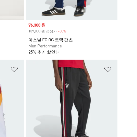
Sale price
76,300 원
109,000 원 정상가
-30%
Discount
아스널 FC OG 트랙 팬츠
Men Performance
25% 추가 할인✨
위시리스트 담기
위시리스트