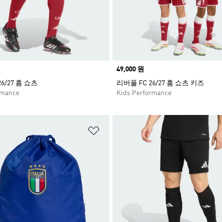
Price
49,000 원
6/27 홈 쇼츠
리버풀 FC 26/27 홈 쇼츠 키즈
rmance
Kids Performance
담기
위시리스트 담기