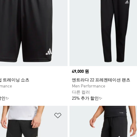
Price
49,000 원
클럽 트레이닝 쇼츠
엔트라다 22 프레젠테이션 팬츠
rmance
Men Performance
다른 컬러
할인✨
25% 추가 할인✨
담기
위시리스트 담기