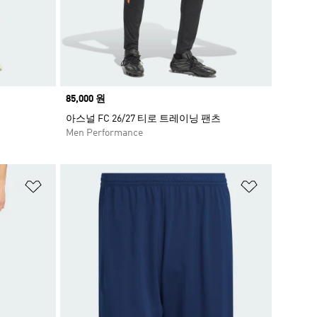
Price
85,000 원
아스널 FC 26/27 티로 트레이닝 팬츠
Men Performance
위시리스트 담기
위시리스트