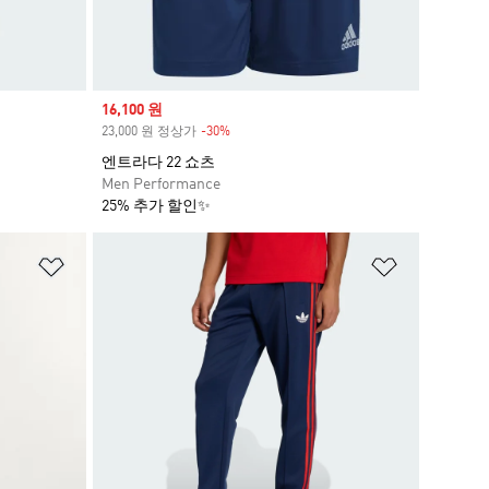
Sale price
16,100 원
23,000 원 정상가
-30%
Discount
엔트라다 22 쇼츠
Men Performance
25% 추가 할인✨
위시리스트 담기
위시리스트