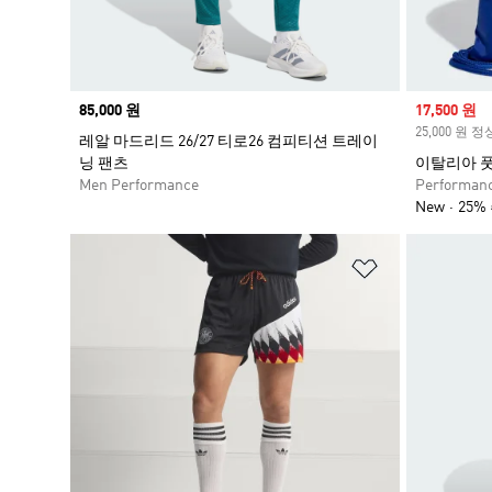
Price
85,000 원
Sale price
17,500 원
25,000 원 
레알 마드리드 26/27 티로26 컴피티션 트레이
닝 팬츠
이탈리아 풋
Men Performance
Performan
New
25%
위시리스트 