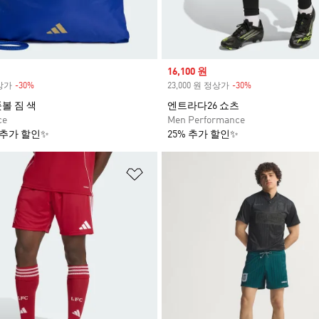
Sale price
16,100 원
정상가
-30%
Discount
23,000 원 정상가
-30%
Discount
볼 짐 색
엔트라다26 쇼츠
ce
Men Performance
 추가 할인✨
25% 추가 할인✨
담기
위시리스트 담기