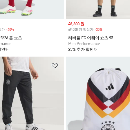
Sale price
48,300 원
정상가
-40%
Discount
69,000 원 정상가
-30%
Discount
5/26 홈 쇼츠
리버풀 FC 어웨이 쇼츠 95
rmance
Men Performance
할인✨
25% 추가 할인✨
담기
위시리스트 담기