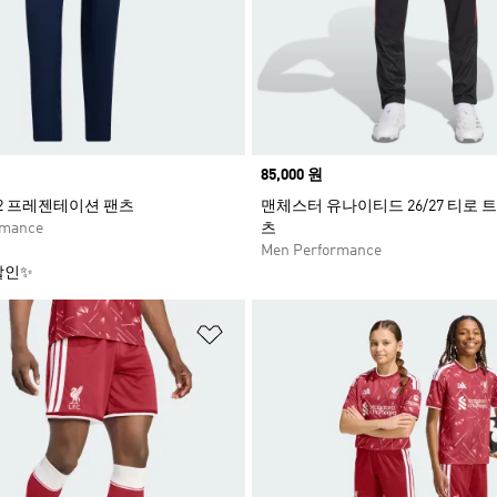
Price
85,000 원
2 프레젠테이션 팬츠
맨체스터 유나이티드 26/27 티로 
rmance
츠
Men Performance
할인✨
담기
위시리스트 담기