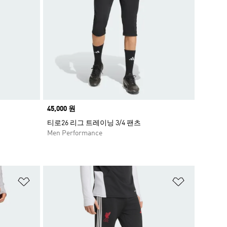
Price
45,000 원
티로26 리그 트레이닝 3/4 팬츠
Men Performance
위시리스트 담기
위시리스트