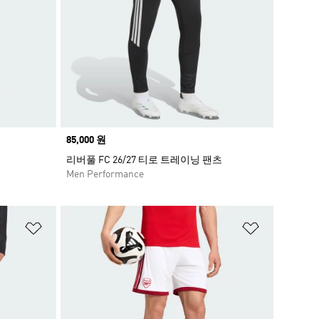
Price
85,000 원
리버풀 FC 26/27 티로 트레이닝 팬츠
Men Performance
위시리스트 담기
위시리스트